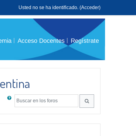
Usted no se ha identificado. (
Acceder
)
emia
Acceso Docentes
Regístrate
entina
Buscar en los foros
BUSCAR EN LOS FOR