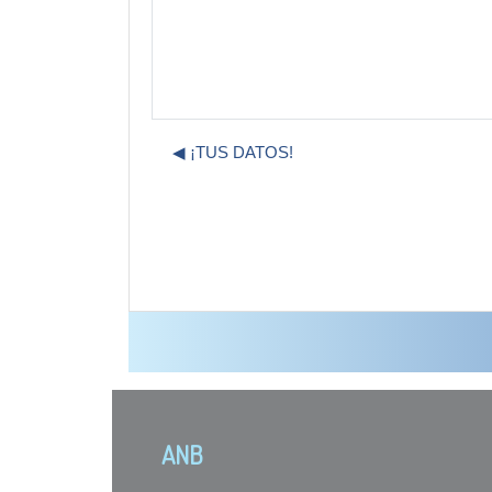
◀︎ ¡TUS DATOS!
ANB