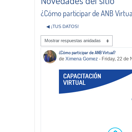
Novedades del sitio
¿Cómo participar de ANB Virtua
◀︎ ¡TUS DATOS!
Mostrar modo
¿Cómo participar de ANB Virtual?
Número de respuestas: 0
de
Ximena Gomez
-
Friday, 22 de