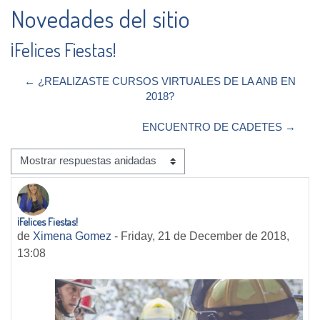
Novedades del sitio
¡Felices Fiestas!
← ¿REALIZASTE CURSOS VIRTUALES DE LA ANB EN
2018?
ENCUENTRO DE CADETES →
Mostrar modo
¡Felices Fiestas!
Número de respuestas: 0
de
Ximena Gomez
-
Friday, 21 de December de 2018,
13:08