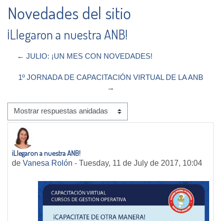
Novedades del sitio
¡Llegaron a nuestra ANB!
← JULIO: ¡UN MES CON NOVEDADES!
1º JORNADA DE CAPACITACIÓN VIRTUAL DE LA ANB
→
Mostrar modo
¡Llegaron a nuestra ANB!
Número de respuestas: 0
de
Vanesa Rolón
-
Tuesday, 11 de July de 2017, 10:04